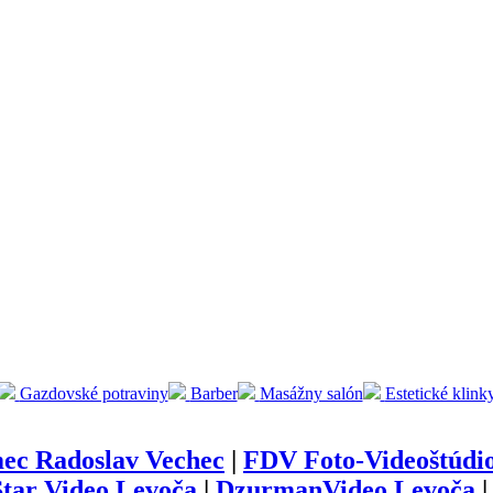
Gazdovské potraviny
Barber
Masážny salón
Estetické klink
ec Radoslav Vechec
|
FDV Foto-Videoštúdi
tar Video Levoča
|
DzurmanVideo Levoča
|