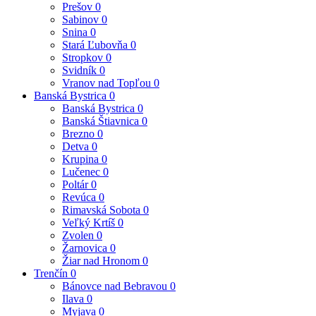
Prešov
0
Sabinov
0
Snina
0
Stará Ľubovňa
0
Stropkov
0
Svidník
0
Vranov nad Topľou
0
Banská Bystrica
0
Banská Bystrica
0
Banská Štiavnica
0
Brezno
0
Detva
0
Krupina
0
Lučenec
0
Poltár
0
Revúca
0
Rimavská Sobota
0
Veľký Krtíš
0
Zvolen
0
Žarnovica
0
Žiar nad Hronom
0
Trenčín
0
Bánovce nad Bebravou
0
Ilava
0
Myjava
0