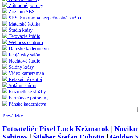
Záhradné potreby
Zoznam SBS
SBS, Súkromná bezpečnostná služba
Materská škôlka
Štúdia krásy
Tetovacie štúdio
Wellness centrum
Dámske kaderníctvo
Krajčírsky salón
Nechtové štúdio
Salóny krásy
Video kameraman
Relaxačné centrá
Solárne štúdio
Kozmetické služby
Farmárske potraviny
Pánske kaderníctva
Prevádzky
Fotoateliér Pixel Luck Kežmarok
|
Novikm
Sabinov
|
Štieber Štefan Ľubotín
|
Golden S