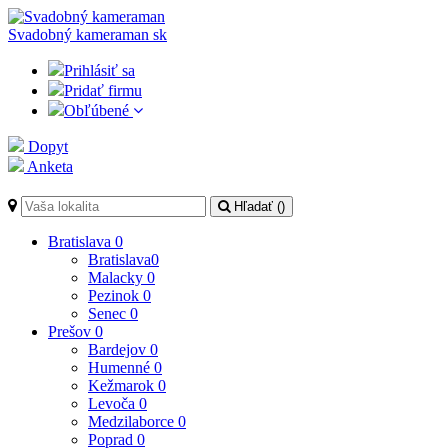
Svadobný kameraman
sk
Prihlásiť sa
Pridať firmu
Obľúbené
Dopyt
Anketa
Hľadať (
)
Bratislava
0
Bratislava
0
Malacky
0
Pezinok
0
Senec
0
Prešov
0
Bardejov
0
Humenné
0
Kežmarok
0
Levoča
0
Medzilaborce
0
Poprad
0