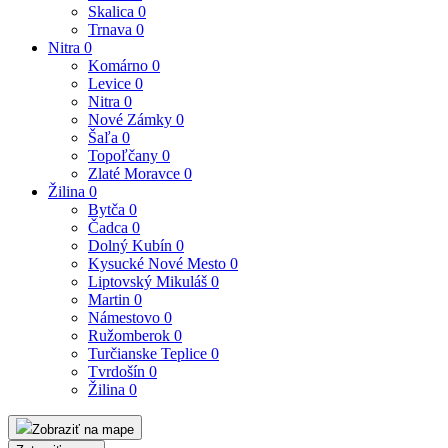
Skalica
0
Trnava
0
Nitra
0
Komárno
0
Levice
0
Nitra
0
Nové Zámky
0
Šaľa
0
Topoľčany
0
Zlaté Moravce
0
Žilina
0
Bytča
0
Čadca
0
Dolný Kubín
0
Kysucké Nové Mesto
0
Liptovský Mikuláš
0
Martin
0
Námestovo
0
Ružomberok
0
Turčianske Teplice
0
Tvrdošín
0
Žilina
0
Zobraziť na mape