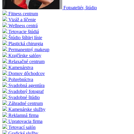
Fotoateliér, štúdio
Fitness centrum
Vizáž a líčenie
Wellness centrá
Tetovacie štúdiá
Štúdio štíhlej línie
Plastická chirurgia
Permanentný makeup
Krajčírske salóny
Relaxačné centrum
Kamenárstva
Domov dôchodcov
Pohrebníctva
Svadobná agentúra
Svadobný fotograf
Svadobné štúdio
Záhradné centrum
Kamenárske služby
Reklamná firma
Upratovacia firma
Tetovací salón
Grafické služby