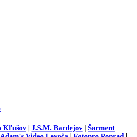
y
o Kľušov
|
J.S.M. Bardejov
|
Šarment
Adam's Video Levoča
|
Fotopro Poprad
|