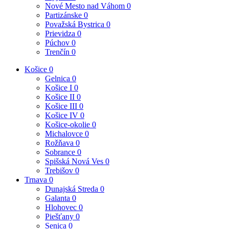
Nové Mesto nad Váhom
0
Partizánske
0
Považská Bystrica
0
Prievidza
0
Púchov
0
Trenčín
0
Košice
0
Gelnica
0
Košice I
0
Košice II
0
Košice III
0
Košice IV
0
Košice-okolie
0
Michalovce
0
Rožňava
0
Sobrance
0
Spišská Nová Ves
0
Trebišov
0
Trnava
0
Dunajská Streda
0
Galanta
0
Hlohovec
0
Piešťany
0
Senica
0