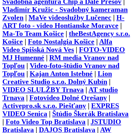
Svadobná agentúra Chip a Dale Prešov
|
Vladimír Kružic - Svadobný kameraman
Zvolen
|
MaVe videoslužby Lučenec
|
H-
ART foto - video Hontianske Moravce
|
Ma-To Team Košice
|
theBestAgency s.r.o.
Košice
|
Foto Nostalgia Košice
|
Alfa
Video Spišská Nová Ves
|
FOTO-VIDEO
MJ Humenné
|
RM media Vranov nad
Topľou
|
Video-foto-štúdio Vranov nad
Topľou
|
Kajan Anton Istebné
|
Lion
Creative Studio s.r.o. Dolný Kubín
|
VIDEO SLULŽBY Trnava
|
AT studio
Trnava
|
Fotovideo Dolné Orešany
|
Activepro.sk s.r.o. Piešťany
|
EXPRES
VIDEO Senica
|
Štúdio Škerák Bratislava
|
Foto Video Top Bratislava
|
JSTUDIO
Bratislava
|
DAJOS Bratislava
|
AW