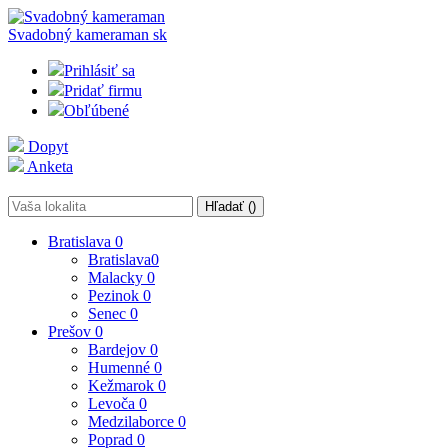
Svadobný kameraman
sk
Prihlásiť sa
Pridať firmu
Obľúbené
Dopyt
Anketa
Hľadať (
)
Bratislava
0
Bratislava
0
Malacky
0
Pezinok
0
Senec
0
Prešov
0
Bardejov
0
Humenné
0
Kežmarok
0
Levoča
0
Medzilaborce
0
Poprad
0