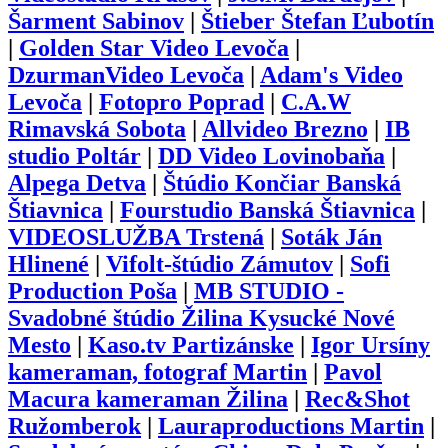
Šarment Sabinov
|
Štieber Štefan Ľubotín
|
Golden Star Video Levoča
|
DzurmanVideo Levoča
|
Adam's Video
Levoča
|
Fotopro Poprad
|
C.A.W
Rimavská Sobota
|
Allvideo Brezno
|
IB
studio Poltár
|
DD Video Lovinobaňa
|
Alpega Detva
|
Štúdio Končiar Banská
Štiavnica
|
Fourstudio Banská Štiavnica
|
VIDEOSLUŽBA Trstená
|
Soták Ján
Hlinené
|
Vifolt-štúdio Zámutov
|
Sofi
Production Poša
|
MB STUDIO -
Svadobné štúdio Žilina Kysucké Nové
Mesto
|
Kaso.tv Partizánske
|
Igor Ursíny
kameraman, fotograf Martin
|
Pavol
Macura kameraman Žilina
|
Rec&Shot
Ružomberok
|
Lauraproductions Martin
|