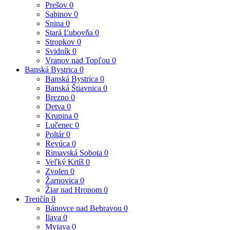
Prešov
0
Sabinov
0
Snina
0
Stará Ľubovňa
0
Stropkov
0
Svidník
0
Vranov nad Topľou
0
Banská Bystrica
0
Banská Bystrica
0
Banská Štiavnica
0
Brezno
0
Detva
0
Krupina
0
Lučenec
0
Poltár
0
Revúca
0
Rimavská Sobota
0
Veľký Krtíš
0
Zvolen
0
Žarnovica
0
Žiar nad Hronom
0
Trenčín
0
Bánovce nad Bebravou
0
Ilava
0
Myjava
0