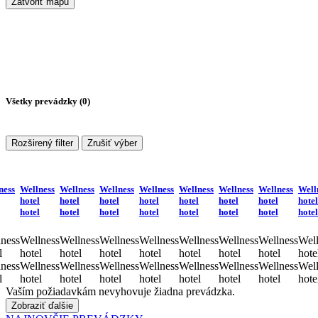
Zatvoriť mapu
Všetky prevádzky (
0
)
Rozširený filter
Zrušiť výber
ness
Wellness
Wellness
Wellness
Wellness
Wellness
Wellness
Wellness
Well
hotel
hotel
hotel
hotel
hotel
hotel
hotel
hotel
hotel
hotel
hotel
hotel
hotel
hotel
hotel
hotel
ness
Wellness
Wellness
Wellness
Wellness
Wellness
Wellness
Wellness
Well
l
hotel
hotel
hotel
hotel
hotel
hotel
hotel
hote
ness
Wellness
Wellness
Wellness
Wellness
Wellness
Wellness
Wellness
Well
l
hotel
hotel
hotel
hotel
hotel
hotel
hotel
hote
Vaším požiadavkám nevyhovuje žiadna prevádzka.
Zobraziť ďalšie