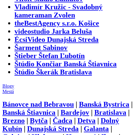
Vladimír Kružic - Svadobný
kameraman Zvolen
theBestAgency s.r.o. Košice
videostudio Jarka Beluša
ÉcsiVideo Dunajská Streda
Šarment Sabinov
Štieber Štefan Ľubotín
Štúdio Končiar Banská Štiavnica
Štúdio Škerák Bratislava
Blogy
Mestá
Bánovce nad Bebravou
|
Banská Bystrica
|
Banská Štiavnica
|
Bardejov
|
Bratislava
|
Brezno
|
Bytča
|
Čadca
|
Detva
|
Dolný
Kubín
|
Dunajská Streda
|
Galanta
|