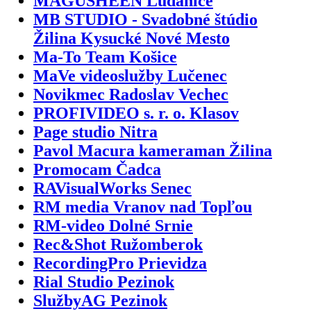
MAGUSHEEN Ludanice
MB STUDIO - Svadobné štúdio
Žilina Kysucké Nové Mesto
Ma-To Team Košice
MaVe videoslužby Lučenec
Novikmec Radoslav Vechec
PROFIVIDEO s. r. o. Klasov
Page studio Nitra
Pavol Macura kameraman Žilina
Promocam Čadca
RAVisualWorks Senec
RM media Vranov nad Topľou
RM-video Dolné Srnie
Rec&Shot Ružomberok
RecordingPro Prievidza
Rial Studio Pezinok
SlužbyAG Pezinok