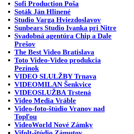
Sofi Production Poša
Soták Ján Hlinené
Studio Varga Hviezdoslavov
Sunbears Studio Ivanka pri Nitre
Svadobná agentúra Chip a Dale
Prešov
The Best Video Bratislava
Toto Video-Video produkcia
Pezinok
VIDEO SLULŽBY Trnava
VIDEOMILAN Šenkvice
VIDEOSLUŽBA Trstená
Video Media Vráble
Video-foto-štúdio Vranov nad
Topľou
VideoWorld Nové Zámky
Vifolt-štúdio Zámutov