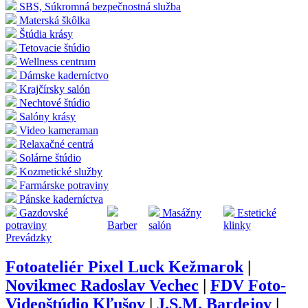
SBS, Súkromná bezpečnostná služba
Materská škôlka
Štúdia krásy
Tetovacie štúdio
Wellness centrum
Dámske kaderníctvo
Krajčírsky salón
Nechtové štúdio
Salóny krásy
Video kameraman
Relaxačné centrá
Solárne štúdio
Kozmetické služby
Farmárske potraviny
Pánske kaderníctva
Gazdovské
Masážny
Estetické
potraviny
Barber
salón
klinky
Prevádzky
Fotoateliér Pixel Luck Kežmarok
|
Novikmec Radoslav Vechec
|
FDV Foto-
Videoštúdio Kľušov
|
J.S.M. Bardejov
|