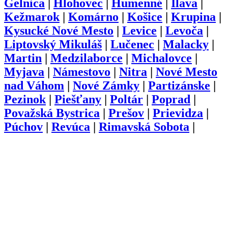
Gelnica
|
Hlohovec
|
Humenné
|
Ilava
|
Kežmarok
|
Komárno
|
Košice
|
Krupina
|
Kysucké Nové Mesto
|
Levice
|
Levoča
|
Liptovský Mikuláš
|
Lučenec
|
Malacky
|
Martin
|
Medzilaborce
|
Michalovce
|
Myjava
|
Námestovo
|
Nitra
|
Nové Mesto
nad Váhom
|
Nové Zámky
|
Partizánske
|
Pezinok
|
Piešťany
|
Poltár
|
Poprad
|
Považská Bystrica
|
Prešov
|
Prievidza
|
Púchov
|
Revúca
|
Rimavská Sobota
|
Rožňava
|
Ružomberok
|
Sabinov
|
Senec
|
Senica
|
Skalica
|
Snina
|
Sobrance
|
Spišská Nová Ves
|
Stará Ľubovňa
|
Stropkov
|
Svidník
|
Šaľa
|
Topoľčany
|
Trebišov
|
Trenčín
|
Trnava
|
Turčianske
Teplice
|
Tvrdošín
|
Veľký Krtíš
|
Vranov
nad Topľou
|
Zlaté Moravce
|
Zvolen
|