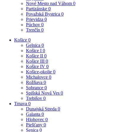
Nové Mesto nad Váhom
0
Partizánske
0
Považská Bystrica
0
Prievidza
0
Púchov
0
Trenčín
0
Košice
0
Gelnica
0
Košice I
0
Košice II
0
Košice III
0
Košice IV
0
Košice-okolie
0
Michalovce
0
Rožňava
0
Sobrance
0
Spišská Nová Ves
0
Trebišov
0
Trnava
0
Dunajská Streda
0
Galanta
0
Hlohovec
0
Piešťany
0
Senica
0