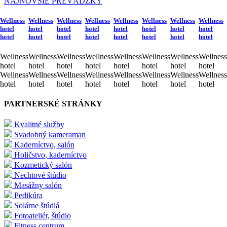
NAJNOVŠIE PREVÁDZKY
Wellness
Wellness
Wellness
Wellness
Wellness
Wellness
Wellness
Wellness
hotel
hotel
hotel
hotel
hotel
hotel
hotel
hotel
hotel
hotel
hotel
hotel
hotel
hotel
hotel
hotel
Wellness
Wellness
Wellness
Wellness
Wellness
Wellness
Wellness
Wellness
hotel
hotel
hotel
hotel
hotel
hotel
hotel
hotel
Wellness
Wellness
Wellness
Wellness
Wellness
Wellness
Wellness
Wellness
hotel
hotel
hotel
hotel
hotel
hotel
hotel
hotel
PARTNERSKÉ STRÁNKY
Kvalitné služby
Svadobný kameraman
Kaderníctvo, salón
Holičstvo, kaderníctvo
Kozmetický salón
Nechtové štúdio
Masážny salón
Pedikúra
Solárne štúdiá
Fotoateliér, štúdio
Fitness centrum