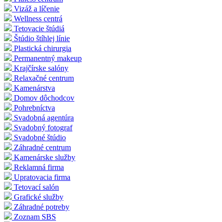
Vizáž a líčenie
Wellness centrá
Tetovacie štúdiá
Štúdio štíhlej línie
Plastická chirurgia
Permanentný makeup
Krajčírske salóny
Relaxačné centrum
Kamenárstva
Domov dôchodcov
Pohrebníctva
Svadobná agentúra
Svadobný fotograf
Svadobné štúdio
Záhradné centrum
Kamenárske služby
Reklamná firma
Upratovacia firma
Tetovací salón
Grafické služby
Záhradné potreby
Zoznam SBS