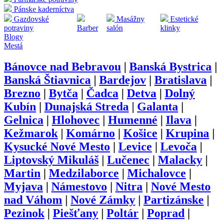
Pánske kaderníctva
Gazdovské
Masážny
Estetické
potraviny
Barber
salón
klinky
Blogy
Mestá
Bánovce nad Bebravou
|
Banská Bystrica
|
Banská Štiavnica
|
Bardejov
|
Bratislava
|
Brezno
|
Bytča
|
Čadca
|
Detva
|
Dolný
Kubín
|
Dunajská Streda
|
Galanta
|
Gelnica
|
Hlohovec
|
Humenné
|
Ilava
|
Kežmarok
|
Komárno
|
Košice
|
Krupina
|
Kysucké Nové Mesto
|
Levice
|
Levoča
|
Liptovský Mikuláš
|
Lučenec
|
Malacky
|
Martin
|
Medzilaborce
|
Michalovce
|
Myjava
|
Námestovo
|
Nitra
|
Nové Mesto
nad Váhom
|
Nové Zámky
|
Partizánske
|
Pezinok
|
Piešťany
|
Poltár
|
Poprad
|