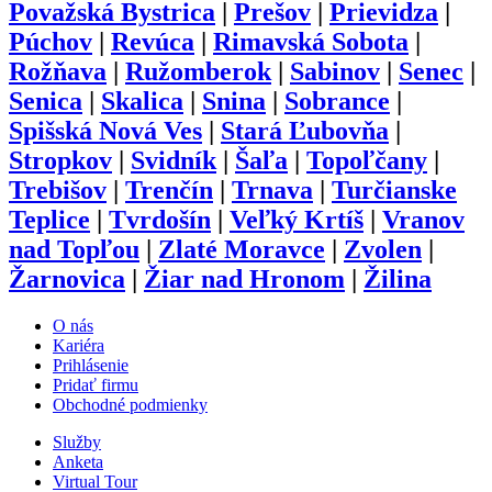
Považská Bystrica
|
Prešov
|
Prievidza
|
Púchov
|
Revúca
|
Rimavská Sobota
|
Rožňava
|
Ružomberok
|
Sabinov
|
Senec
|
Senica
|
Skalica
|
Snina
|
Sobrance
|
Spišská Nová Ves
|
Stará Ľubovňa
|
Stropkov
|
Svidník
|
Šaľa
|
Topoľčany
|
Trebišov
|
Trenčín
|
Trnava
|
Turčianske
Teplice
|
Tvrdošín
|
Veľký Krtíš
|
Vranov
nad Topľou
|
Zlaté Moravce
|
Zvolen
|
Žarnovica
|
Žiar nad Hronom
|
Žilina
O nás
Kariéra
Prihlásenie
Pridať firmu
Obchodné podmienky
Služby
Anketa
Virtual Tour