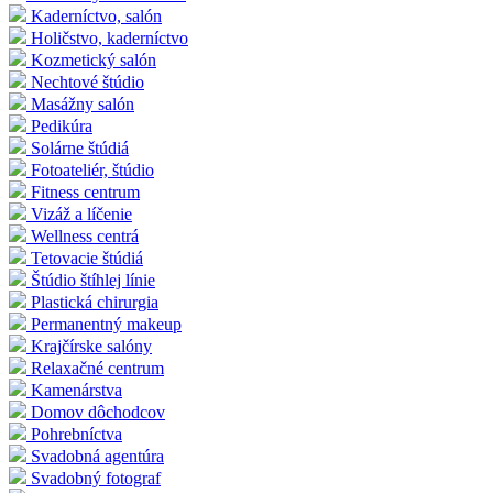
Kaderníctvo, salón
Holičstvo, kaderníctvo
Kozmetický salón
Nechtové štúdio
Masážny salón
Pedikúra
Solárne štúdiá
Fotoateliér, štúdio
Fitness centrum
Vizáž a líčenie
Wellness centrá
Tetovacie štúdiá
Štúdio štíhlej línie
Plastická chirurgia
Permanentný makeup
Krajčírske salóny
Relaxačné centrum
Kamenárstva
Domov dôchodcov
Pohrebníctva
Svadobná agentúra
Svadobný fotograf