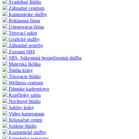
Svadobné štúdio
Záhradné centrum
Kamenárske služby
Reklamná firma
Upratovacia firma
Tetovací salón
Grafické služby
Záhradné potreby
Zoznam SBS
SBS, Súkromná bezpečnostná služba
Materská škôlka
Štúdia krásy
Tetovacie štúdio
Wellness centrum
Dámske kaderníctvo
Krajčírsky salón
Nechtové štúdio
Salóny krásy
Video kameraman
Relaxačné centrá
Solárne štúdio
Kozmetické služby
Farmárske potraviny