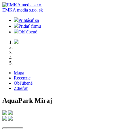
EMKA media s.r.o.
sk
Prihlásiť sa
Pridať firmu
Obľúbené
Mapa
Recenzie
Obľúbené
Zdieľať
AquaPark Miraj