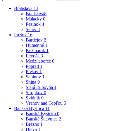
Bratislava
13
Bratislava
8
Malacky
0
Pezinok
4
Senec
1
Prešov
16
Bardejov
2
Humenné
1
Kežmarok
1
Levoča
3
Medzilaborce
0
Poprad
1
Prešov
1
Sabinov
1
Snina
0
Stará Ľubovňa
1
Stropkov
0
Svidník
0
Vranov nad Topľou
5
Banská Bystrica
11
Banská Bystrica
0
Banská Štiavnica
2
Brezno
1
Detva
1