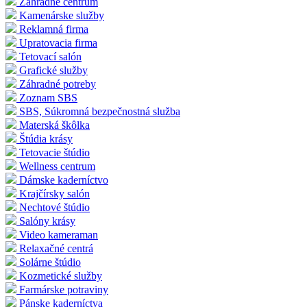
Záhradné centrum
Kamenárske služby
Reklamná firma
Upratovacia firma
Tetovací salón
Grafické služby
Záhradné potreby
Zoznam SBS
SBS, Súkromná bezpečnostná služba
Materská škôlka
Štúdia krásy
Tetovacie štúdio
Wellness centrum
Dámske kaderníctvo
Krajčírsky salón
Nechtové štúdio
Salóny krásy
Video kameraman
Relaxačné centrá
Solárne štúdio
Kozmetické služby
Farmárske potraviny
Pánske kaderníctva