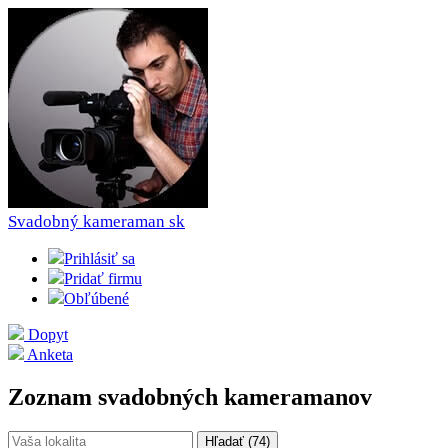
Svadobný kameraman
sk
Prihlásiť sa
Pridať firmu
Obľúbené
Dopyt
Anketa
Zoznam svadobných kameramanov
Hľadať (
74
)