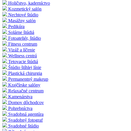
Holičstvo, kaderníctvo
Kozmetický salón
Nechtové štúdio
Masážny salón
Pedikúra
Solárne štúdiá
Fotoateliér, štúdio
Fitness centrum
Vizáž a líčenie
Wellness centrá
Tetovacie štúdiá
Štúdio štíhlej línie
Plastická chirurgia
Permanentný makeup
Krajčírske salóny
Relaxačné centrum
Kamenárstva
Domov dôchodcov
Pohrebníctva
Svadobná agentúra
Svadobný fotograf
Svadobné štúdio