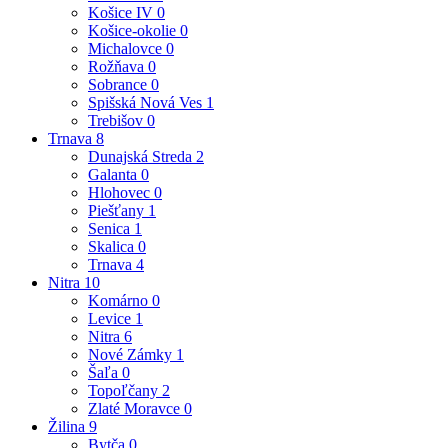
Košice IV
0
Košice-okolie
0
Michalovce
0
Rožňava
0
Sobrance
0
Spišská Nová Ves
1
Trebišov
0
Trnava
8
Dunajská Streda
2
Galanta
0
Hlohovec
0
Piešťany
1
Senica
1
Skalica
0
Trnava
4
Nitra
10
Komárno
0
Levice
1
Nitra
6
Nové Zámky
1
Šaľa
0
Topoľčany
2
Zlaté Moravce
0
Žilina
9
Bytča
0