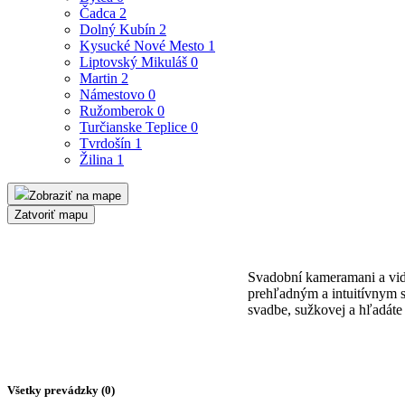
Čadca
2
Dolný Kubín
2
Kysucké Nové Mesto
1
Liptovský Mikuláš
0
Martin
2
Námestovo
0
Ružomberok
0
Turčianske Teplice
0
Tvrdošín
1
Žilina
1
Zobraziť na mape
Zatvoriť mapu
Svadobní kameramani a vid
prehľadným a intuitívnym s
svadbe, sužkovej a hľadáte
Všetky prevádzky (
0
)