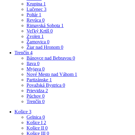
Krupina
1
Lučenec
3
Poltár
1
Revúca
0
Rimavská Sobota
1
Veľký Krtíš
0
Zvolen
1
Žarnovica
0
Žiar nad Hronom
0
Trenčín
4
Bánovce nad Bebravou
0
Ilava
0
Myjava
0
Nové Mesto nad Váhom
1
Partizánske
1
Považská Bystrica
0
Prievidza
2
Púchov
0
Trenčín
0
Košice
3
Gelnica
0
Košice I
2
Košice II
0
Košice III
0