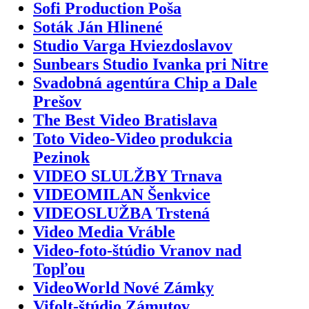
Sofi Production Poša
Soták Ján Hlinené
Studio Varga Hviezdoslavov
Sunbears Studio Ivanka pri Nitre
Svadobná agentúra Chip a Dale
Prešov
The Best Video Bratislava
Toto Video-Video produkcia
Pezinok
VIDEO SLULŽBY Trnava
VIDEOMILAN Šenkvice
VIDEOSLUŽBA Trstená
Video Media Vráble
Video-foto-štúdio Vranov nad
Topľou
VideoWorld Nové Zámky
Vifolt-štúdio Zámutov