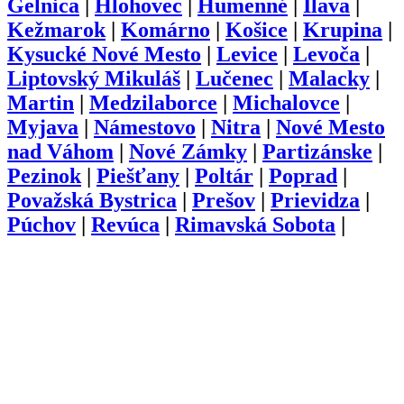
Gelnica
|
Hlohovec
|
Humenné
|
Ilava
|
Kežmarok
|
Komárno
|
Košice
|
Krupina
|
Kysucké Nové Mesto
|
Levice
|
Levoča
|
Liptovský Mikuláš
|
Lučenec
|
Malacky
|
Martin
|
Medzilaborce
|
Michalovce
|
Myjava
|
Námestovo
|
Nitra
|
Nové Mesto
nad Váhom
|
Nové Zámky
|
Partizánske
|
Pezinok
|
Piešťany
|
Poltár
|
Poprad
|
Považská Bystrica
|
Prešov
|
Prievidza
|
Púchov
|
Revúca
|
Rimavská Sobota
|
Rožňava
|
Ružomberok
|
Sabinov
|
Senec
|
Senica
|
Skalica
|
Snina
|
Sobrance
|
Spišská Nová Ves
|
Stará Ľubovňa
|
Stropkov
|
Svidník
|
Šaľa
|
Topoľčany
|
Trebišov
|
Trenčín
|
Trnava
|
Turčianske
Teplice
|
Tvrdošín
|
Veľký Krtíš
|
Vranov
nad Topľou
|
Zlaté Moravce
|
Zvolen
|