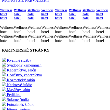
NAJNOVŠIE PREVÁDZKY
Wellness
Wellness
Wellness
Wellness
Wellness
Wellness
Wellness
Wellness
hotel
hotel
hotel
hotel
hotel
hotel
hotel
hotel
hotel
hotel
hotel
hotel
hotel
hotel
hotel
hotel
Wellness
Wellness
Wellness
Wellness
Wellness
Wellness
Wellness
Wellness
hotel
hotel
hotel
hotel
hotel
hotel
hotel
hotel
Wellness
Wellness
Wellness
Wellness
Wellness
Wellness
Wellness
Wellness
hotel
hotel
hotel
hotel
hotel
hotel
hotel
hotel
PARTNERSKÉ STRÁNKY
Kvalitné služby
Svadobný kameraman
Kaderníctvo, salón
Holičstvo, kaderníctvo
Kozmetický salón
Nechtové štúdio
Masážny salón
Pedikúra
Solárne štúdiá
Fotoateliér, štúdio
Fitness centrum