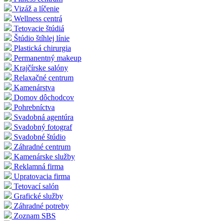
Vizáž a líčenie
Wellness centrá
Tetovacie štúdiá
Štúdio štíhlej línie
Plastická chirurgia
Permanentný makeup
Krajčírske salóny
Relaxačné centrum
Kamenárstva
Domov dôchodcov
Pohrebníctva
Svadobná agentúra
Svadobný fotograf
Svadobné štúdio
Záhradné centrum
Kamenárske služby
Reklamná firma
Upratovacia firma
Tetovací salón
Grafické služby
Záhradné potreby
Zoznam SBS