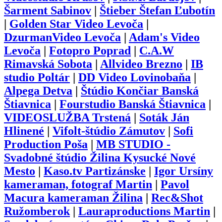
Šarment Sabinov
|
Štieber Štefan Ľubotín
|
Golden Star Video Levoča
|
DzurmanVideo Levoča
|
Adam's Video
Levoča
|
Fotopro Poprad
|
C.A.W
Rimavská Sobota
|
Allvideo Brezno
|
IB
studio Poltár
|
DD Video Lovinobaňa
|
Alpega Detva
|
Štúdio Končiar Banská
Štiavnica
|
Fourstudio Banská Štiavnica
|
VIDEOSLUŽBA Trstená
|
Soták Ján
Hlinené
|
Vifolt-štúdio Zámutov
|
Sofi
Production Poša
|
MB STUDIO -
Svadobné štúdio Žilina Kysucké Nové
Mesto
|
Kaso.tv Partizánske
|
Igor Ursíny
kameraman, fotograf Martin
|
Pavol
Macura kameraman Žilina
|
Rec&Shot
Ružomberok
|
Lauraproductions Martin
|