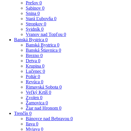
Prešov
0
Sabinov
0
Snina
0
Stará Ľubovňa
0
Stropkov
0
Svidník
0
Vranov nad Topľou
0
Banská Bystrica
0
Banská Bystrica
0
Banská Štiavnica
0
Brezno
0
Detva
0
Krupina
0
Lučenec
0
Poltár
0
Revúca
0
Rimavská Sobota
0
Veľký Krtíš
0
Zvolen
0
Žarnovica
0
Žiar nad Hronom
0
Trenčín
0
Bánovce nad Bebravou
0
Ilava
0
Myjava
0