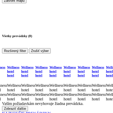
Zatvoriť mapu
Všetky prevádzky (
0
)
Rozširený filter
Zrušiť výber
ness
Wellness
Wellness
Wellness
Wellness
Wellness
Wellness
Wellness
Well
hotel
hotel
hotel
hotel
hotel
hotel
hotel
hotel
hotel
hotel
hotel
hotel
hotel
hotel
hotel
hotel
ness
Wellness
Wellness
Wellness
Wellness
Wellness
Wellness
Wellness
Well
l
hotel
hotel
hotel
hotel
hotel
hotel
hotel
hote
ness
Wellness
Wellness
Wellness
Wellness
Wellness
Wellness
Wellness
Well
l
hotel
hotel
hotel
hotel
hotel
hotel
hotel
hote
Vaším požiadavkám nevyhovuje žiadna prevádzka.
Zobraziť ďalšie