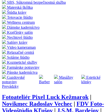
SBS, Súkromná bezpečnostná služba
Materská škôlka
Štúdia krásy
Tetovacie štúdio
Wellness centrum
Dámske kaderníctvo
Krajčírsky salón
Nechtové štúdio
Salóny krásy
Video kameraman
Relaxačné centrá
Solárne štúdio
Kozmetické služby
Farmárske potraviny
Pánske kaderníctva
Gazdovské
Masážny
Estetické
potraviny
Barber
salón
klinky
Prevádzky
Fotoateliér Pixel Luck Kežmarok
|
Novikmec Radoslav Vechec
|
FDV Foto-
Videoštúdio Kľušov
|
J.S.M. Bardejov
|