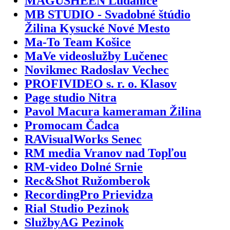
MAGUSHEEN Ludanice
MB STUDIO - Svadobné štúdio
Žilina Kysucké Nové Mesto
Ma-To Team Košice
MaVe videoslužby Lučenec
Novikmec Radoslav Vechec
PROFIVIDEO s. r. o. Klasov
Page studio Nitra
Pavol Macura kameraman Žilina
Promocam Čadca
RAVisualWorks Senec
RM media Vranov nad Topľou
RM-video Dolné Srnie
Rec&Shot Ružomberok
RecordingPro Prievidza
Rial Studio Pezinok
SlužbyAG Pezinok