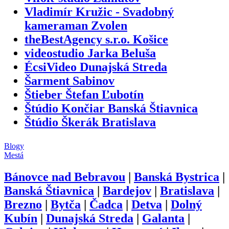
Vladimír Kružic - Svadobný
kameraman Zvolen
theBestAgency s.r.o. Košice
videostudio Jarka Beluša
ÉcsiVideo Dunajská Streda
Šarment Sabinov
Štieber Štefan Ľubotín
Štúdio Končiar Banská Štiavnica
Štúdio Škerák Bratislava
Blogy
Mestá
Bánovce nad Bebravou
|
Banská Bystrica
|
Banská Štiavnica
|
Bardejov
|
Bratislava
|
Brezno
|
Bytča
|
Čadca
|
Detva
|
Dolný
Kubín
|
Dunajská Streda
|
Galanta
|