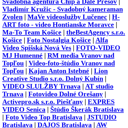
Svadobná agentúra Chip a Dale Prešov
|
Vladimír Kružic - Svadobný kameraman
Zvolen
|
MaVe videoslužby Lučenec
|
H-
ART foto - video Hontianske Moravce
|
Ma-To Team Košice
|
theBestAgency s.r.o.
Košice
|
Foto Nostalgia Košice
|
Alfa
Video Spišská Nová Ves
|
FOTO-VIDEO
MJ Humenné
|
RM media Vranov nad
Topľou
|
Video-foto-štúdio Vranov nad
Topľou
|
Kajan Anton Istebné
|
Lion
Creative Studio s.r.o. Dolný Kubín
|
VIDEO SLULŽBY Trnava
|
AT studio
Trnava
|
Fotovideo Dolné Orešany
|
Activepro.sk s.r.o. Piešťany
|
EXPRES
VIDEO Senica
|
Štúdio Škerák Bratislava
|
Foto Video Top Bratislava
|
JSTUDIO
Bratislava
|
DAJOS Bratislava
|
AW