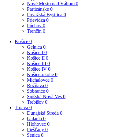
Nové Mesto nad Váhom
0
Partizánske
0
Považská Bystrica
0
Prievidza
0
Púchov
0
Trenčín
0
Košice
0
Gelnica
0
Košice I
0
Košice II
0
Košice III
0
Košice IV
0
Košice-okolie
0
Michalovce
0
Rožňava
0
Sobrance
0
Spišská Nová Ves
0
Trebišov
0
Trnava
0
Dunajská Streda
0
Galanta
0
Hlohovec
0
Piešťany
0
Senica
0