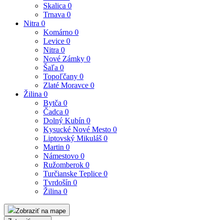
Skalica
0
Trnava
0
Nitra
0
Komárno
0
Levice
0
Nitra
0
Nové Zámky
0
Šaľa
0
Topoľčany
0
Zlaté Moravce
0
Žilina
0
Bytča
0
Čadca
0
Dolný Kubín
0
Kysucké Nové Mesto
0
Liptovský Mikuláš
0
Martin
0
Námestovo
0
Ružomberok
0
Turčianske Teplice
0
Tvrdošín
0
Žilina
0
Zobraziť na mape