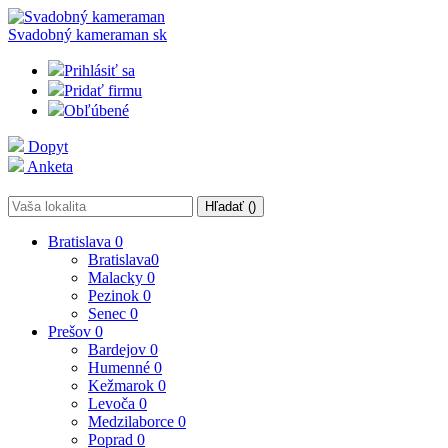
Svadobný kameraman
sk
Prihlásiť sa
Pridať firmu
Obľúbené
Dopyt
Anketa
Hľadať (
)
Bratislava
0
Bratislava
0
Malacky
0
Pezinok
0
Senec
0
Prešov
0
Bardejov
0
Humenné
0
Kežmarok
0
Levoča
0
Medzilaborce
0
Poprad
0