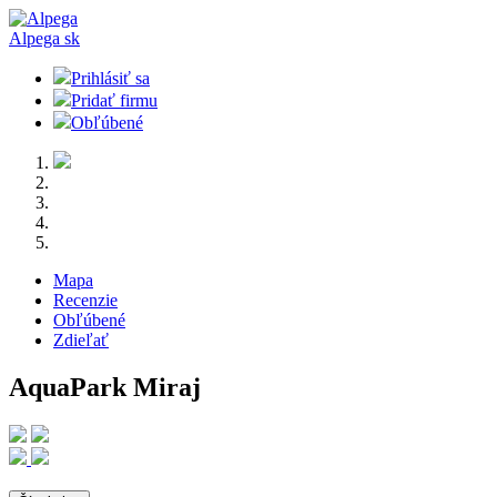
Alpega
sk
Prihlásiť sa
Pridať firmu
Obľúbené
Mapa
Recenzie
Obľúbené
Zdieľať
AquaPark Miraj