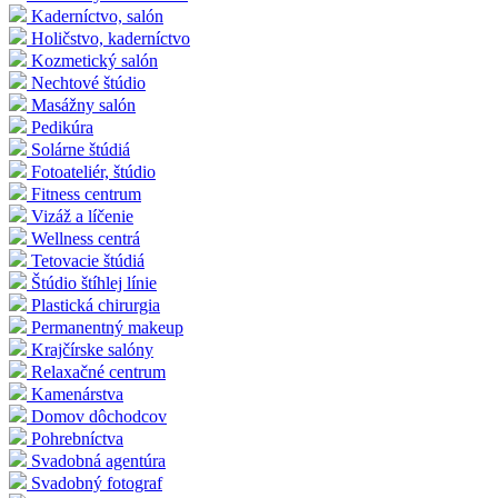
Kaderníctvo, salón
Holičstvo, kaderníctvo
Kozmetický salón
Nechtové štúdio
Masážny salón
Pedikúra
Solárne štúdiá
Fotoateliér, štúdio
Fitness centrum
Vizáž a líčenie
Wellness centrá
Tetovacie štúdiá
Štúdio štíhlej línie
Plastická chirurgia
Permanentný makeup
Krajčírske salóny
Relaxačné centrum
Kamenárstva
Domov dôchodcov
Pohrebníctva
Svadobná agentúra
Svadobný fotograf