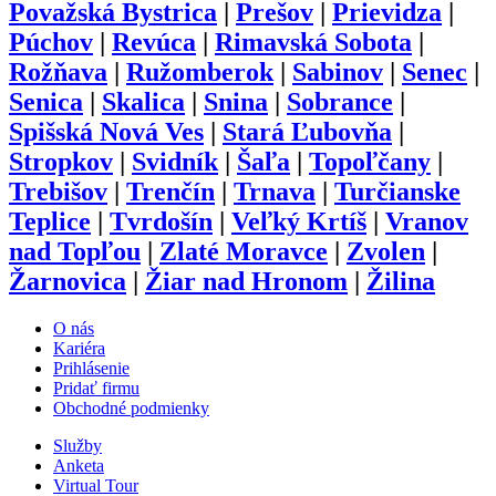
Považská Bystrica
|
Prešov
|
Prievidza
|
Púchov
|
Revúca
|
Rimavská Sobota
|
Rožňava
|
Ružomberok
|
Sabinov
|
Senec
|
Senica
|
Skalica
|
Snina
|
Sobrance
|
Spišská Nová Ves
|
Stará Ľubovňa
|
Stropkov
|
Svidník
|
Šaľa
|
Topoľčany
|
Trebišov
|
Trenčín
|
Trnava
|
Turčianske
Teplice
|
Tvrdošín
|
Veľký Krtíš
|
Vranov
nad Topľou
|
Zlaté Moravce
|
Zvolen
|
Žarnovica
|
Žiar nad Hronom
|
Žilina
O nás
Kariéra
Prihlásenie
Pridať firmu
Obchodné podmienky
Služby
Anketa
Virtual Tour