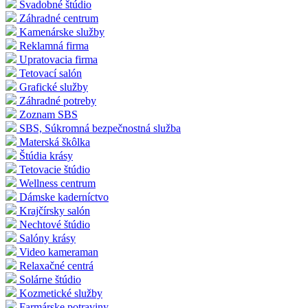
Svadobné štúdio
Záhradné centrum
Kamenárske služby
Reklamná firma
Upratovacia firma
Tetovací salón
Grafické služby
Záhradné potreby
Zoznam SBS
SBS, Súkromná bezpečnostná služba
Materská škôlka
Štúdia krásy
Tetovacie štúdio
Wellness centrum
Dámske kaderníctvo
Krajčírsky salón
Nechtové štúdio
Salóny krásy
Video kameraman
Relaxačné centrá
Solárne štúdio
Kozmetické služby
Farmárske potraviny