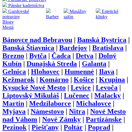
Pánske kaderníctva
Gazdovské
Masážny
Estetické
potraviny
Barber
salón
klinky
Blogy
Mestá
Bánovce nad Bebravou
|
Banská Bystrica
|
Banská Štiavnica
|
Bardejov
|
Bratislava
|
Brezno
|
Bytča
|
Čadca
|
Detva
|
Dolný
Kubín
|
Dunajská Streda
|
Galanta
|
Gelnica
|
Hlohovec
|
Humenné
|
Ilava
|
Kežmarok
|
Komárno
|
Košice
|
Krupina
|
Kysucké Nové Mesto
|
Levice
|
Levoča
|
Liptovský Mikuláš
|
Lučenec
|
Malacky
|
Martin
|
Medzilaborce
|
Michalovce
|
Myjava
|
Námestovo
|
Nitra
|
Nové Mesto
nad Váhom
|
Nové Zámky
|
Partizánske
|
Pezinok
|
Piešťany
|
Poltár
|
Poprad
|