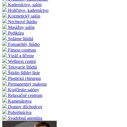
Kaderníctvo, salón
Holičstvo, kaderníctvo
Kozmetický salón
Nechtové štúdio
Masážny salón
Pedikúra
Solárne štúdiá
Fotoateliér, štúdio
Fitness centrum
Vizáž a líčenie
Wellness centrá
Tetovacie štúdiá
Štúdio štíhlej línie
Plastická chirurgia
Permanentný makeup
Krajčírske salóny
Relaxačné centrum
Kamenárstva
Domov dôchodcov
Pohrebníctva
Svadobná agentúra