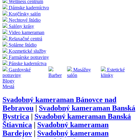
Wellness centrum
Dámske kaderníctvo
Krajčírsky salón
Nechtové štúdio
Salóny krásy
Video kameraman
Relaxačné centrá
Solárne štúdio
Kozmetické služby
Farmárske potraviny
Pánske kaderníctva
Gazdovské
Masážny
Estetické
potraviny
Barber
salón
klinky
Blogy
Mestá
Svadobný kameraman
Bánovce nad
Bebravou
|
Svadobný kameraman
Banská
Bystrica
|
Svadobný kameraman
Banská
Štiavnica
|
Svadobný kameraman
Bardejov
|
Svadobný kameraman