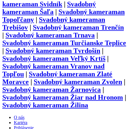
kameraman
Svidník
|
Svadobný
kameraman
Šaľa
|
Svadobný kameraman
Topoľčany
|
Svadobný kameraman
Trebišov
|
Svadobný kameraman
Trenčín
|
Svadobný kameraman
Trnava
|
Svadobný kameraman
Turčianske Teplice
|
Svadobný kameraman
Tvrdošín
|
Svadobný kameraman
Veľký Krtíš
|
Svadobný kameraman
Vranov nad
Topľou
|
Svadobný kameraman
Zlaté
Moravce
|
Svadobný kameraman
Zvolen
|
Svadobný kameraman
Žarnovica
|
Svadobný kameraman
Žiar nad Hronom
|
Svadobný kameraman
Žilina
O nás
Kariéra
Prihlásenie