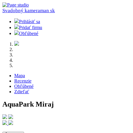
Svadobný kameraman
sk
Prihlásiť sa
Pridať firmu
Obľúbené
Mapa
Recenzie
Obľúbené
Zdieľať
AquaPark Miraj