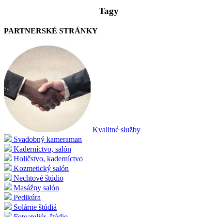
Tagy
PARTNERSKÉ STRÁNKY
Kvalitné služby
Svadobný kameraman
Kaderníctvo, salón
Holičstvo, kaderníctvo
Kozmetický salón
Nechtové štúdio
Masážny salón
Pedikúra
Solárne štúdiá
Fotoateliér, štúdio