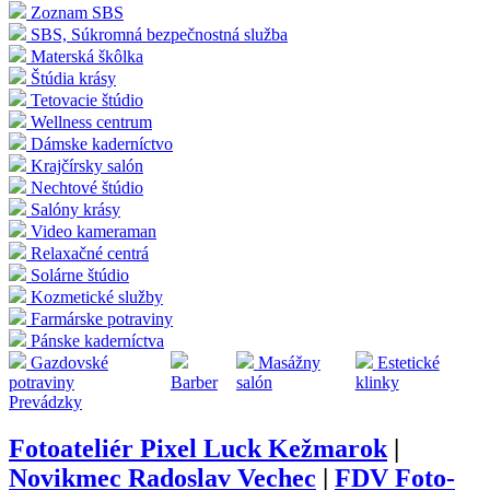
Zoznam SBS
SBS, Súkromná bezpečnostná služba
Materská škôlka
Štúdia krásy
Tetovacie štúdio
Wellness centrum
Dámske kaderníctvo
Krajčírsky salón
Nechtové štúdio
Salóny krásy
Video kameraman
Relaxačné centrá
Solárne štúdio
Kozmetické služby
Farmárske potraviny
Pánske kaderníctva
Gazdovské
Masážny
Estetické
potraviny
Barber
salón
klinky
Prevádzky
Fotoateliér Pixel Luck Kežmarok
|
Novikmec Radoslav Vechec
|
FDV Foto-