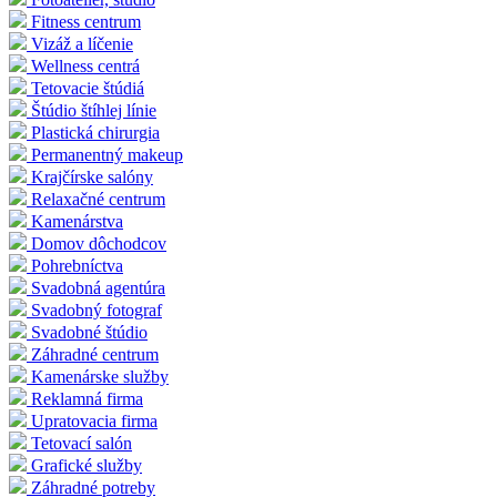
Fitness centrum
Vizáž a líčenie
Wellness centrá
Tetovacie štúdiá
Štúdio štíhlej línie
Plastická chirurgia
Permanentný makeup
Krajčírske salóny
Relaxačné centrum
Kamenárstva
Domov dôchodcov
Pohrebníctva
Svadobná agentúra
Svadobný fotograf
Svadobné štúdio
Záhradné centrum
Kamenárske služby
Reklamná firma
Upratovacia firma
Tetovací salón
Grafické služby
Záhradné potreby