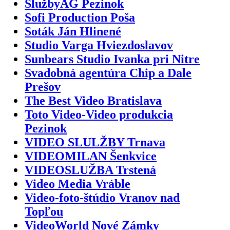
SlužbyAG Pezinok
Sofi Production Poša
Soták Ján Hlinené
Studio Varga Hviezdoslavov
Sunbears Studio Ivanka pri Nitre
Svadobná agentúra Chip a Dale
Prešov
The Best Video Bratislava
Toto Video-Video produkcia
Pezinok
VIDEO SLULŽBY Trnava
VIDEOMILAN Šenkvice
VIDEOSLUŽBA Trstená
Video Media Vráble
Video-foto-štúdio Vranov nad
Topľou
VideoWorld Nové Zámky