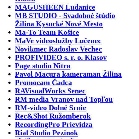
MAGUSHEEN Ludanice
MB STUDIO - Svadobné štúdio
Žilina Kysucké Nové Mesto
Ma-To Team Košice
MaVe videoslužby Lučenec
Novikmec Radoslav Vechec
PROFIVIDEO s. r. o. Klasov
Page studio Nitra
Pavol Macura kameraman Žilina
Promocam Čadca
RAVisualWorks Senec
RM media Vranov nad Topľou
RM-video Dolné Srnie
Rec&Shot Ružomberok
RecordingPro Prievidza
Rial Studio Pezinok