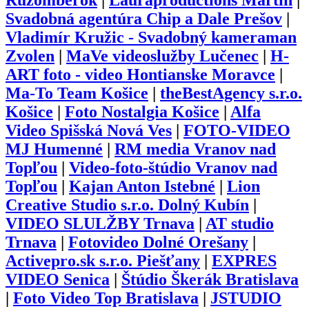
Ružomberok
|
Lauraproductions Martin
|
Svadobná agentúra Chip a Dale Prešov
|
Vladimír Kružic - Svadobný kameraman
Zvolen
|
MaVe videoslužby Lučenec
|
H-
ART foto - video Hontianske Moravce
|
Ma-To Team Košice
|
theBestAgency s.r.o.
Košice
|
Foto Nostalgia Košice
|
Alfa
Video Spišská Nová Ves
|
FOTO-VIDEO
MJ Humenné
|
RM media Vranov nad
Topľou
|
Video-foto-štúdio Vranov nad
Topľou
|
Kajan Anton Istebné
|
Lion
Creative Studio s.r.o. Dolný Kubín
|
VIDEO SLULŽBY Trnava
|
AT studio
Trnava
|
Fotovideo Dolné Orešany
|
Activepro.sk s.r.o. Piešťany
|
EXPRES
VIDEO Senica
|
Štúdio Škerák Bratislava
|
Foto Video Top Bratislava
|
JSTUDIO