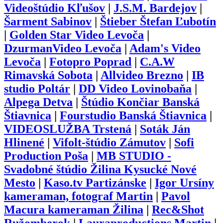
Videoštúdio Kľušov
|
J.S.M. Bardejov
|
Šarment Sabinov
|
Štieber Štefan Ľubotín
|
Golden Star Video Levoča
|
DzurmanVideo Levoča
|
Adam's Video
Levoča
|
Fotopro Poprad
|
C.A.W
Rimavská Sobota
|
Allvideo Brezno
|
IB
studio Poltár
|
DD Video Lovinobaňa
|
Alpega Detva
|
Štúdio Končiar Banská
Štiavnica
|
Fourstudio Banská Štiavnica
|
VIDEOSLUŽBA Trstená
|
Soták Ján
Hlinené
|
Vifolt-štúdio Zámutov
|
Sofi
Production Poša
|
MB STUDIO -
Svadobné štúdio Žilina Kysucké Nové
Mesto
|
Kaso.tv Partizánske
|
Igor Ursíny
kameraman, fotograf Martin
|
Pavol
Macura kameraman Žilina
|
Rec&Shot