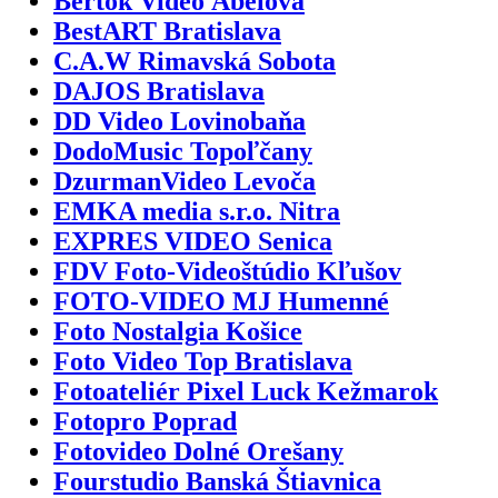
Bertók Video Ábelová
BestART Bratislava
C.A.W Rimavská Sobota
DAJOS Bratislava
DD Video Lovinobaňa
DodoMusic Topoľčany
DzurmanVideo Levoča
EMKA media s.r.o. Nitra
EXPRES VIDEO Senica
FDV Foto-Videoštúdio Kľušov
FOTO-VIDEO MJ Humenné
Foto Nostalgia Košice
Foto Video Top Bratislava
Fotoateliér Pixel Luck Kežmarok
Fotopro Poprad
Fotovideo Dolné Orešany
Fourstudio Banská Štiavnica