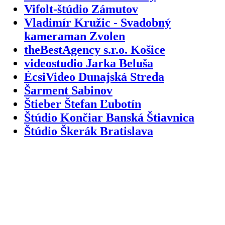
Vifolt-štúdio Zámutov
Vladimír Kružic - Svadobný
kameraman Zvolen
theBestAgency s.r.o. Košice
videostudio Jarka Beluša
ÉcsiVideo Dunajská Streda
Šarment Sabinov
Štieber Štefan Ľubotín
Štúdio Končiar Banská Štiavnica
Štúdio Škerák Bratislava
Blogy
Mestá
Bánovce nad Bebravou
|
Banská Bystrica
|
Banská Štiavnica
|
Bardejov
|
Bratislava
|
Brezno
|
Bytča
|
Čadca
|
Detva
|
Dolný