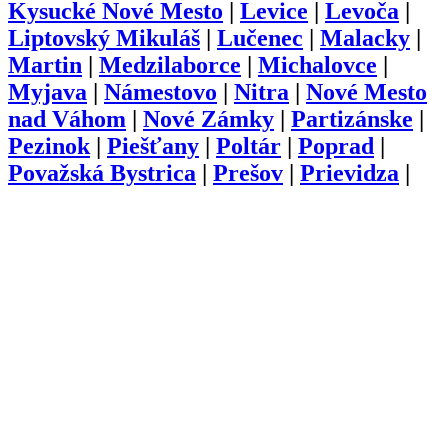
Kysucké Nové Mesto
|
Levice
|
Levoča
|
Liptovský Mikuláš
|
Lučenec
|
Malacky
|
Martin
|
Medzilaborce
|
Michalovce
|
Myjava
|
Námestovo
|
Nitra
|
Nové Mesto
nad Váhom
|
Nové Zámky
|
Partizánske
|
Pezinok
|
Piešťany
|
Poltár
|
Poprad
|
Považská Bystrica
|
Prešov
|
Prievidza
|
Púchov
|
Revúca
|
Rimavská Sobota
|
Rožňava
|
Ružomberok
|
Sabinov
|
Senec
|
Senica
|
Skalica
|
Snina
|
Sobrance
|
Spišská Nová Ves
|
Stará Ľubovňa
|
Stropkov
|
Svidník
|
Šaľa
|
Topoľčany
|
Trebišov
|
Trenčín
|
Trnava
|
Turčianske
Teplice
|
Tvrdošín
|
Veľký Krtíš
|
Vranov
nad Topľou
|
Zlaté Moravce
|
Zvolen
|
Žarnovica
|
Žiar nad Hronom
|
Žilina