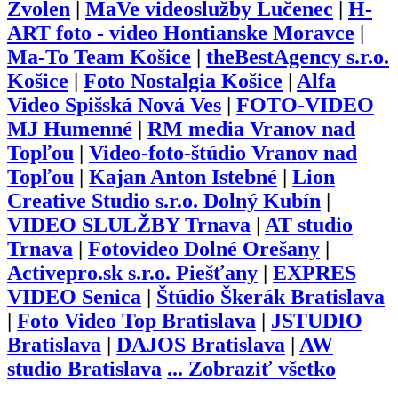
Zvolen
|
MaVe videoslužby Lučenec
|
H-
ART foto - video Hontianske Moravce
|
Ma-To Team Košice
|
theBestAgency s.r.o.
Košice
|
Foto Nostalgia Košice
|
Alfa
Video Spišská Nová Ves
|
FOTO-VIDEO
MJ Humenné
|
RM media Vranov nad
Topľou
|
Video-foto-štúdio Vranov nad
Topľou
|
Kajan Anton Istebné
|
Lion
Creative Studio s.r.o. Dolný Kubín
|
VIDEO SLULŽBY Trnava
|
AT studio
Trnava
|
Fotovideo Dolné Orešany
|
Activepro.sk s.r.o. Piešťany
|
EXPRES
VIDEO Senica
|
Štúdio Škerák Bratislava
|
Foto Video Top Bratislava
|
JSTUDIO
Bratislava
|
DAJOS Bratislava
|
AW
studio Bratislava
...
Zobraziť všetko