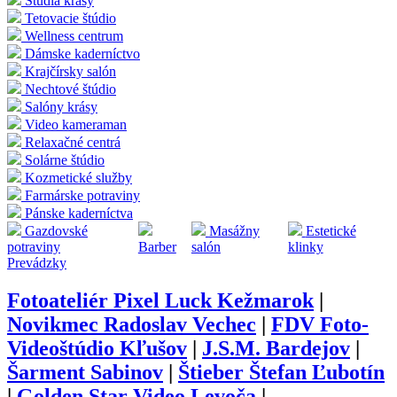
Štúdia krásy
Tetovacie štúdio
Wellness centrum
Dámske kaderníctvo
Krajčírsky salón
Nechtové štúdio
Salóny krásy
Video kameraman
Relaxačné centrá
Solárne štúdio
Kozmetické služby
Farmárske potraviny
Pánske kaderníctva
Gazdovské
Masážny
Estetické
potraviny
Barber
salón
klinky
Prevádzky
Fotoateliér Pixel Luck Kežmarok
|
Novikmec Radoslav Vechec
|
FDV Foto-
Videoštúdio Kľušov
|
J.S.M. Bardejov
|
Šarment Sabinov
|
Štieber Štefan Ľubotín
|
Golden Star Video Levoča
|