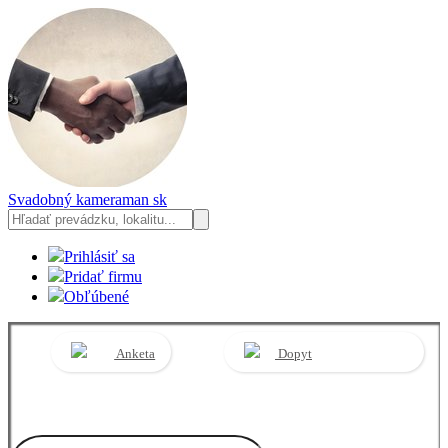
Svadobný kameraman
sk
Prihlásiť sa
Pridať firmu
Obľúbené
Anketa
Dopyt