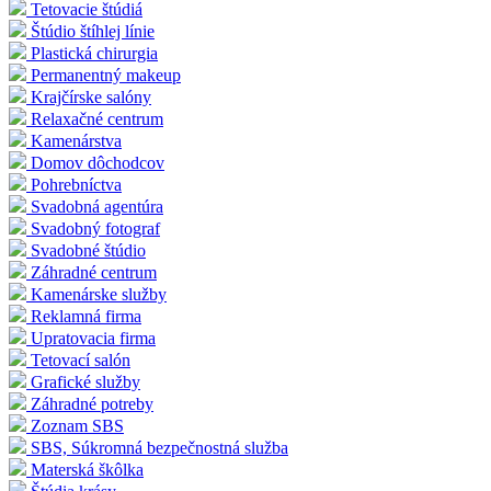
Tetovacie štúdiá
Štúdio štíhlej línie
Plastická chirurgia
Permanentný makeup
Krajčírske salóny
Relaxačné centrum
Kamenárstva
Domov dôchodcov
Pohrebníctva
Svadobná agentúra
Svadobný fotograf
Svadobné štúdio
Záhradné centrum
Kamenárske služby
Reklamná firma
Upratovacia firma
Tetovací salón
Grafické služby
Záhradné potreby
Zoznam SBS
SBS, Súkromná bezpečnostná služba
Materská škôlka