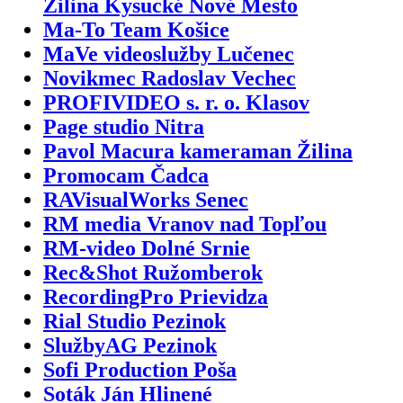
Žilina Kysucké Nové Mesto
Ma-To Team Košice
MaVe videoslužby Lučenec
Novikmec Radoslav Vechec
PROFIVIDEO s. r. o. Klasov
Page studio Nitra
Pavol Macura kameraman Žilina
Promocam Čadca
RAVisualWorks Senec
RM media Vranov nad Topľou
RM-video Dolné Srnie
Rec&Shot Ružomberok
RecordingPro Prievidza
Rial Studio Pezinok
SlužbyAG Pezinok
Sofi Production Poša
Soták Ján Hlinené