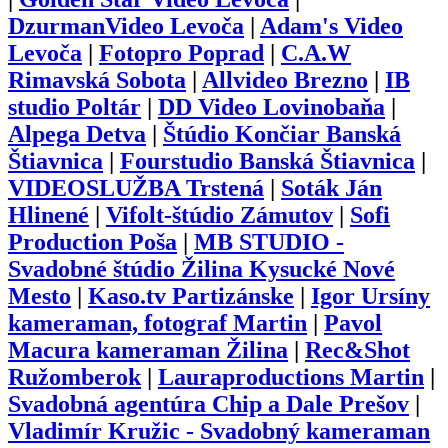
DzurmanVideo Levoča
|
Adam's Video
Levoča
|
Fotopro Poprad
|
C.A.W
Rimavská Sobota
|
Allvideo Brezno
|
IB
studio Poltár
|
DD Video Lovinobaňa
|
Alpega Detva
|
Štúdio Končiar Banská
Štiavnica
|
Fourstudio Banská Štiavnica
|
VIDEOSLUŽBA Trstená
|
Soták Ján
Hlinené
|
Vifolt-štúdio Zámutov
|
Sofi
Production Poša
|
MB STUDIO -
Svadobné štúdio Žilina Kysucké Nové
Mesto
|
Kaso.tv Partizánske
|
Igor Ursíny
kameraman, fotograf Martin
|
Pavol
Macura kameraman Žilina
|
Rec&Shot
Ružomberok
|
Lauraproductions Martin
|
Svadobná agentúra Chip a Dale Prešov
|
Vladimír Kružic - Svadobný kameraman