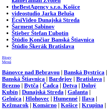
kameraman Zvolen
theBestAgency s.r.o. Košice
videostudio Jarka Beluša
ÉcsiVideo Dunajská Streda
Šarment Sabinov
Štieber Štefan Ľubotín
Štúdio Končiar Banská Štiavnica
Štúdio Škerák Bratislava
Blogy
Mestá
Bánovce nad Bebravou
|
Banská Bystrica
|
Banská Štiavnica
|
Bardejov
|
Bratislava
|
Brezno
|
Bytča
|
Čadca
|
Detva
|
Dolný
Kubín
|
Dunajská Streda
|
Galanta
|
Gelnica
|
Hlohovec
|
Humenné
|
Ilava
|
Kežmarok
|
Komárno
|
Košice
|
Krupina
|