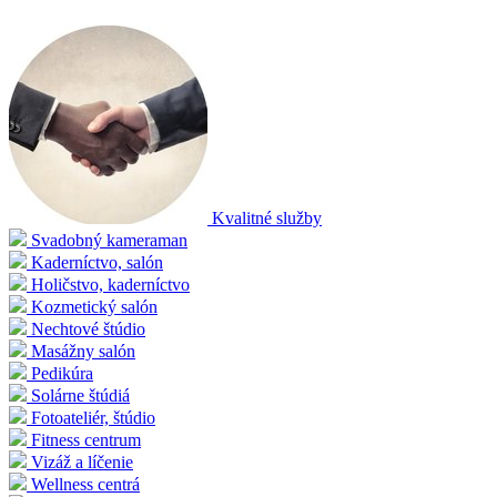
Kvalitné služby
Svadobný kameraman
Kaderníctvo, salón
Holičstvo, kaderníctvo
Kozmetický salón
Nechtové štúdio
Masážny salón
Pedikúra
Solárne štúdiá
Fotoateliér, štúdio
Fitness centrum
Vizáž a líčenie
Wellness centrá