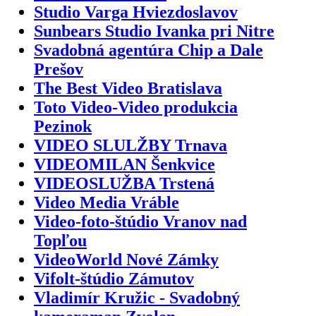
Studio Varga Hviezdoslavov
Sunbears Studio Ivanka pri Nitre
Svadobná agentúra Chip a Dale
Prešov
The Best Video Bratislava
Toto Video-Video produkcia
Pezinok
VIDEO SLULŽBY Trnava
VIDEOMILAN Šenkvice
VIDEOSLUŽBA Trstená
Video Media Vráble
Video-foto-štúdio Vranov nad
Topľou
VideoWorld Nové Zámky
Vifolt-štúdio Zámutov
Vladimír Kružic - Svadobný