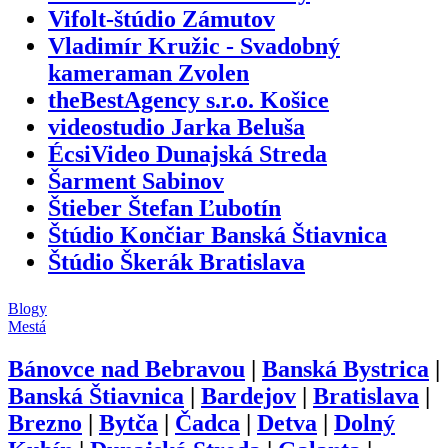
Vifolt-štúdio Zámutov
Vladimír Kružic - Svadobný
kameraman Zvolen
theBestAgency s.r.o. Košice
videostudio Jarka Beluša
ÉcsiVideo Dunajská Streda
Šarment Sabinov
Štieber Štefan Ľubotín
Štúdio Končiar Banská Štiavnica
Štúdio Škerák Bratislava
Blogy
Mestá
Bánovce nad Bebravou
|
Banská Bystrica
|
Banská Štiavnica
|
Bardejov
|
Bratislava
|
Brezno
|
Bytča
|
Čadca
|
Detva
|
Dolný