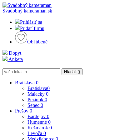
Svadobný kameraman
sk
Prihlásiť sa
Pridať firmu
Obľúbené
Dopyt
Anketa
Hľadať (
)
Bratislava
0
Bratislava
0
Malacky
0
Pezinok
0
Senec
0
Prešov
0
Bardejov
0
Humenné
0
Kežmarok
0
Levoča
0
Medzilaborce
0