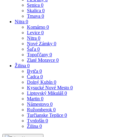
Senica
0
Skalica
0
Trnava
0
Nitra
0
Komárno
0
Levice
0
Nitra
0
Nové Zámky
0
Šaľa
0
Topoľčany
0
Zlaté Moravce
0
Žilina
0
Bytča
0
Čadca
0
Dolný Kubín
0
Kysucké Nové Mesto
0
Liptovský Mikuláš
0
Martin
0
Námestovo
0
Ružomberok
0
Turčianske Teplice
0
Tvrdošín
0
Žilina
0