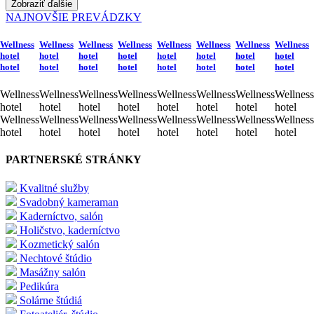
Zobraziť ďalšie
NAJNOVŠIE PREVÁDZKY
Wellness
Wellness
Wellness
Wellness
Wellness
Wellness
Wellness
Wellness
hotel
hotel
hotel
hotel
hotel
hotel
hotel
hotel
hotel
hotel
hotel
hotel
hotel
hotel
hotel
hotel
Wellness
Wellness
Wellness
Wellness
Wellness
Wellness
Wellness
Wellness
hotel
hotel
hotel
hotel
hotel
hotel
hotel
hotel
Wellness
Wellness
Wellness
Wellness
Wellness
Wellness
Wellness
Wellness
hotel
hotel
hotel
hotel
hotel
hotel
hotel
hotel
PARTNERSKÉ STRÁNKY
Kvalitné služby
Svadobný kameraman
Kaderníctvo, salón
Holičstvo, kaderníctvo
Kozmetický salón
Nechtové štúdio
Masážny salón
Pedikúra
Solárne štúdiá