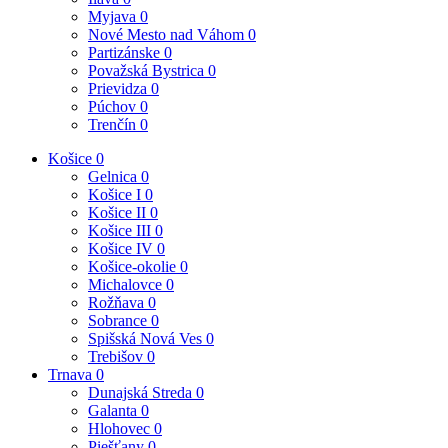
Myjava
0
Nové Mesto nad Váhom
0
Partizánske
0
Považská Bystrica
0
Prievidza
0
Púchov
0
Trenčín
0
Košice
0
Gelnica
0
Košice I
0
Košice II
0
Košice III
0
Košice IV
0
Košice-okolie
0
Michalovce
0
Rožňava
0
Sobrance
0
Spišská Nová Ves
0
Trebišov
0
Trnava
0
Dunajská Streda
0
Galanta
0
Hlohovec
0
Piešťany
0