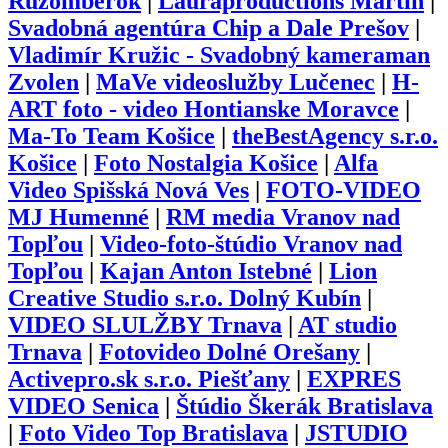
Ružomberok
|
Lauraproductions Martin
|
Svadobná agentúra Chip a Dale Prešov
|
Vladimír Kružic - Svadobný kameraman
Zvolen
|
MaVe videoslužby Lučenec
|
H-
ART foto - video Hontianske Moravce
|
Ma-To Team Košice
|
theBestAgency s.r.o.
Košice
|
Foto Nostalgia Košice
|
Alfa
Video Spišská Nová Ves
|
FOTO-VIDEO
MJ Humenné
|
RM media Vranov nad
Topľou
|
Video-foto-štúdio Vranov nad
Topľou
|
Kajan Anton Istebné
|
Lion
Creative Studio s.r.o. Dolný Kubín
|
VIDEO SLULŽBY Trnava
|
AT studio
Trnava
|
Fotovideo Dolné Orešany
|
Activepro.sk s.r.o. Piešťany
|
EXPRES
VIDEO Senica
|
Štúdio Škerák Bratislava
|
Foto Video Top Bratislava
|
JSTUDIO