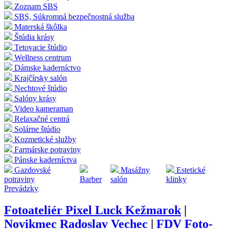
Zoznam SBS
SBS, Súkromná bezpečnostná služba
Materská škôlka
Štúdia krásy
Tetovacie štúdio
Wellness centrum
Dámske kaderníctvo
Krajčírsky salón
Nechtové štúdio
Salóny krásy
Video kameraman
Relaxačné centrá
Solárne štúdio
Kozmetické služby
Farmárske potraviny
Pánske kaderníctva
Gazdovské
Masážny
Estetické
potraviny
Barber
salón
klinky
Prevádzky
Fotoateliér Pixel Luck Kežmarok
|
Novikmec Radoslav Vechec
|
FDV Foto-