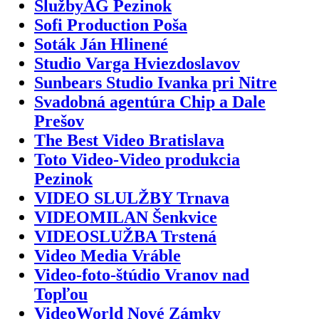
SlužbyAG Pezinok
Sofi Production Poša
Soták Ján Hlinené
Studio Varga Hviezdoslavov
Sunbears Studio Ivanka pri Nitre
Svadobná agentúra Chip a Dale
Prešov
The Best Video Bratislava
Toto Video-Video produkcia
Pezinok
VIDEO SLULŽBY Trnava
VIDEOMILAN Šenkvice
VIDEOSLUŽBA Trstená
Video Media Vráble
Video-foto-štúdio Vranov nad
Topľou
VideoWorld Nové Zámky