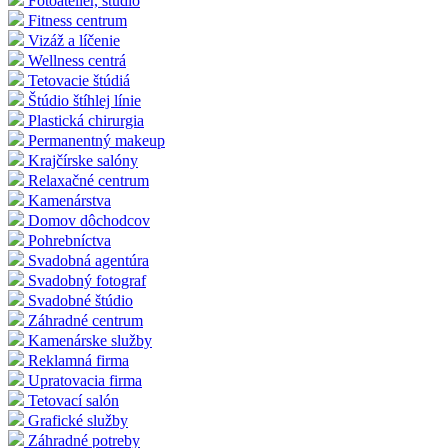
Fotoateliér, štúdio
Fitness centrum
Vizáž a líčenie
Wellness centrá
Tetovacie štúdiá
Štúdio štíhlej línie
Plastická chirurgia
Permanentný makeup
Krajčírske salóny
Relaxačné centrum
Kamenárstva
Domov dôchodcov
Pohrebníctva
Svadobná agentúra
Svadobný fotograf
Svadobné štúdio
Záhradné centrum
Kamenárske služby
Reklamná firma
Upratovacia firma
Tetovací salón
Grafické služby
Záhradné potreby