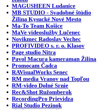
MAGUSHEEN Ludanice
MB STUDIO - Svadobné štúdio
Žilina Kysucké Nové Mesto
Ma-To Team Košice
MaVe videoslužby Lučenec
Novikmec Radoslav Vechec
PROFIVIDEO s. r. o. Klasov
Page studio Nitra
Pavol Macura kameraman Žilina
Promocam Čadca
RAVisualWorks Senec
RM media Vranov nad Topľou
RM-video Dolné Srnie
Rec&Shot Ružomberok
RecordingPro Prievidza
Rial Studio Pezinok