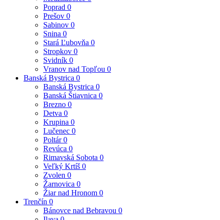
Poprad
0
Prešov
0
Sabinov
0
Snina
0
Stará Ľubovňa
0
Stropkov
0
Svidník
0
Vranov nad Topľou
0
Banská Bystrica
0
Banská Bystrica
0
Banská Štiavnica
0
Brezno
0
Detva
0
Krupina
0
Lučenec
0
Poltár
0
Revúca
0
Rimavská Sobota
0
Veľký Krtíš
0
Zvolen
0
Žarnovica
0
Žiar nad Hronom
0
Trenčín
0
Bánovce nad Bebravou
0
Ilava
0