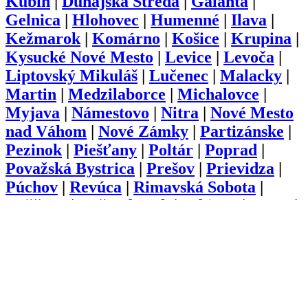
Kubín
|
Dunajská Streda
|
Galanta
|
Gelnica
|
Hlohovec
|
Humenné
|
Ilava
|
Kežmarok
|
Komárno
|
Košice
|
Krupina
|
Kysucké Nové Mesto
|
Levice
|
Levoča
|
Liptovský Mikuláš
|
Lučenec
|
Malacky
|
Martin
|
Medzilaborce
|
Michalovce
|
Myjava
|
Námestovo
|
Nitra
|
Nové Mesto
nad Váhom
|
Nové Zámky
|
Partizánske
|
Pezinok
|
Piešťany
|
Poltár
|
Poprad
|
Považská Bystrica
|
Prešov
|
Prievidza
|
Púchov
|
Revúca
|
Rimavská Sobota
|
Rožňava
|
Ružomberok
|
Sabinov
|
Senec
|
Senica
|
Skalica
|
Snina
|
Sobrance
|
Spišská Nová Ves
|
Stará Ľubovňa
|
Stropkov
|
Svidník
|
Šaľa
|
Topoľčany
|
Trebišov
|
Trenčín
|
Trnava
|
Turčianske
Teplice
|
Tvrdošín
|
Veľký Krtíš
|
Vranov