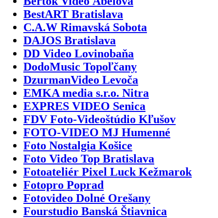
Bertók Video Ábelová
BestART Bratislava
C.A.W Rimavská Sobota
DAJOS Bratislava
DD Video Lovinobaňa
DodoMusic Topoľčany
DzurmanVideo Levoča
EMKA media s.r.o. Nitra
EXPRES VIDEO Senica
FDV Foto-Videoštúdio Kľušov
FOTO-VIDEO MJ Humenné
Foto Nostalgia Košice
Foto Video Top Bratislava
Fotoateliér Pixel Luck Kežmarok
Fotopro Poprad
Fotovideo Dolné Orešany
Fourstudio Banská Štiavnica