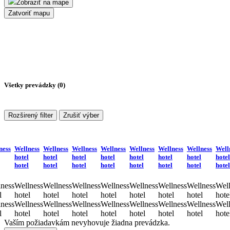
Zobraziť na mape
Zatvoriť mapu
Všetky prevádzky (
0
)
Rozširený filter
Zrušiť výber
ness
Wellness
Wellness
Wellness
Wellness
Wellness
Wellness
Wellness
Well
hotel
hotel
hotel
hotel
hotel
hotel
hotel
hotel
hotel
hotel
hotel
hotel
hotel
hotel
hotel
hotel
ness
Wellness
Wellness
Wellness
Wellness
Wellness
Wellness
Wellness
Well
l
hotel
hotel
hotel
hotel
hotel
hotel
hotel
hote
ness
Wellness
Wellness
Wellness
Wellness
Wellness
Wellness
Wellness
Well
l
hotel
hotel
hotel
hotel
hotel
hotel
hotel
hote
Vaším požiadavkám nevyhovuje žiadna prevádzka.