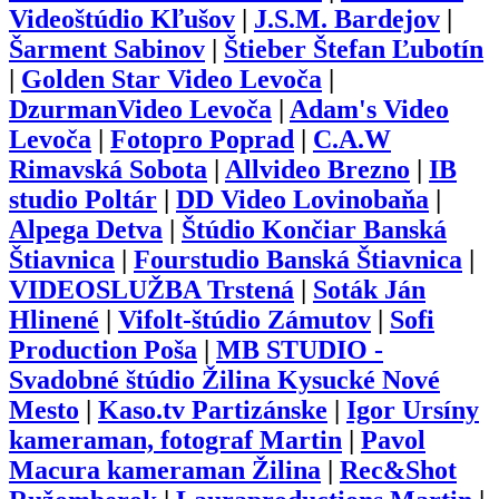
Videoštúdio Kľušov
|
J.S.M. Bardejov
|
Šarment Sabinov
|
Štieber Štefan Ľubotín
|
Golden Star Video Levoča
|
DzurmanVideo Levoča
|
Adam's Video
Levoča
|
Fotopro Poprad
|
C.A.W
Rimavská Sobota
|
Allvideo Brezno
|
IB
studio Poltár
|
DD Video Lovinobaňa
|
Alpega Detva
|
Štúdio Končiar Banská
Štiavnica
|
Fourstudio Banská Štiavnica
|
VIDEOSLUŽBA Trstená
|
Soták Ján
Hlinené
|
Vifolt-štúdio Zámutov
|
Sofi
Production Poša
|
MB STUDIO -
Svadobné štúdio Žilina Kysucké Nové
Mesto
|
Kaso.tv Partizánske
|
Igor Ursíny
kameraman, fotograf Martin
|
Pavol
Macura kameraman Žilina
|
Rec&Shot