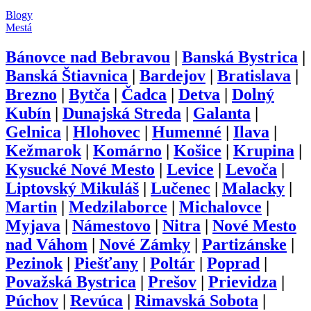
Blogy
Mestá
Bánovce nad Bebravou
|
Banská Bystrica
|
Banská Štiavnica
|
Bardejov
|
Bratislava
|
Brezno
|
Bytča
|
Čadca
|
Detva
|
Dolný
Kubín
|
Dunajská Streda
|
Galanta
|
Gelnica
|
Hlohovec
|
Humenné
|
Ilava
|
Kežmarok
|
Komárno
|
Košice
|
Krupina
|
Kysucké Nové Mesto
|
Levice
|
Levoča
|
Liptovský Mikuláš
|
Lučenec
|
Malacky
|
Martin
|
Medzilaborce
|
Michalovce
|
Myjava
|
Námestovo
|
Nitra
|
Nové Mesto
nad Váhom
|
Nové Zámky
|
Partizánske
|
Pezinok
|
Piešťany
|
Poltár
|
Poprad
|
Považská Bystrica
|
Prešov
|
Prievidza
|
Púchov
|
Revúca
|
Rimavská Sobota
|