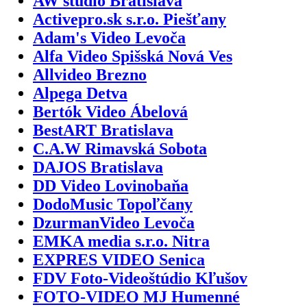
AW studio Bratislava
Activepro.sk s.r.o. Piešťany
Adam's Video Levoča
Alfa Video Spišská Nová Ves
Allvideo Brezno
Alpega Detva
Bertók Video Ábelová
BestART Bratislava
C.A.W Rimavská Sobota
DAJOS Bratislava
DD Video Lovinobaňa
DodoMusic Topoľčany
DzurmanVideo Levoča
EMKA media s.r.o. Nitra
EXPRES VIDEO Senica
FDV Foto-Videoštúdio Kľušov
FOTO-VIDEO MJ Humenné