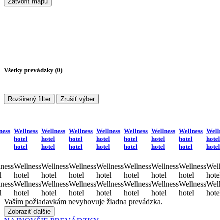
Zatvoriť mapu
Všetky prevádzky (
0
)
Rozširený filter
Zrušiť výber
ness
Wellness
Wellness
Wellness
Wellness
Wellness
Wellness
Wellness
Well
hotel
hotel
hotel
hotel
hotel
hotel
hotel
hotel
hotel
hotel
hotel
hotel
hotel
hotel
hotel
hotel
ness
Wellness
Wellness
Wellness
Wellness
Wellness
Wellness
Wellness
Well
l
hotel
hotel
hotel
hotel
hotel
hotel
hotel
hote
ness
Wellness
Wellness
Wellness
Wellness
Wellness
Wellness
Wellness
Well
l
hotel
hotel
hotel
hotel
hotel
hotel
hotel
hote
Vaším požiadavkám nevyhovuje žiadna prevádzka.
Zobraziť ďalšie