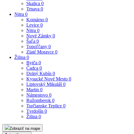
Skalica
0
Trnava
0
Nitra
0
Komárno
0
Levice
0
Nitra
0
Nové Zámky
0
Šaľa
0
Topoľčany
0
Zlaté Moravce
0
Žilina
0
Bytča
0
Čadca
0
Dolný Kubín
0
Kysucké Nové Mesto
0
Liptovský Mikuláš
0
Martin
0
Námestovo
0
Ružomberok
0
Turčianske Teplice
0
Tvrdošín
0
Žilina
0
Zobraziť na mape