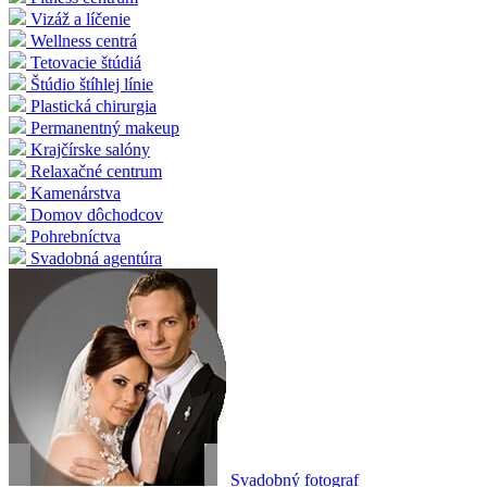
Vizáž a líčenie
Wellness centrá
Tetovacie štúdiá
Štúdio štíhlej línie
Plastická chirurgia
Permanentný makeup
Krajčírske salóny
Relaxačné centrum
Kamenárstva
Domov dôchodcov
Pohrebníctva
Svadobná agentúra
Svadobný fotograf