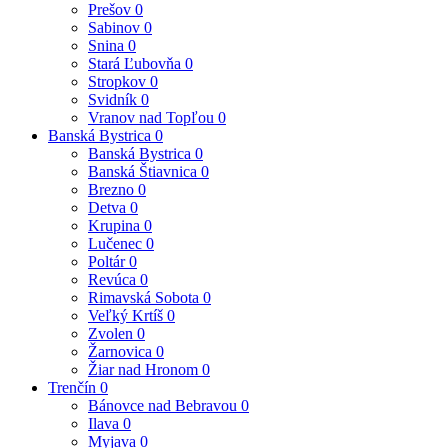
Prešov
0
Sabinov
0
Snina
0
Stará Ľubovňa
0
Stropkov
0
Svidník
0
Vranov nad Topľou
0
Banská Bystrica
0
Banská Bystrica
0
Banská Štiavnica
0
Brezno
0
Detva
0
Krupina
0
Lučenec
0
Poltár
0
Revúca
0
Rimavská Sobota
0
Veľký Krtíš
0
Zvolen
0
Žarnovica
0
Žiar nad Hronom
0
Trenčín
0
Bánovce nad Bebravou
0
Ilava
0
Myjava
0