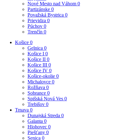
Nové Mesto nad Váhom
0
Partizánske
0
Považská Bystrica
0
Prievidza
0
Púchov
0
Trenčín
0
Košice
0
Gelnica
0
Košice I
0
Košice II
0
Košice III
0
Košice IV
0
Košice-okolie
0
Michalovce
0
Rožňava
0
Sobrance
0
Spišská Nová Ves
0
Trebišov
0
Trnava
0
Dunajská Streda
0
Galanta
0
Hlohovec
0
Piešťany
0
Senica
0