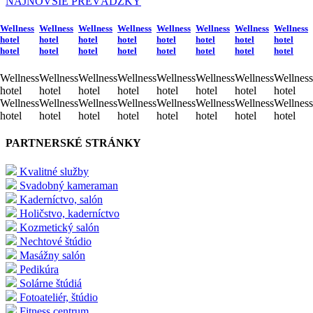
NAJNOVŠIE PREVÁDZKY
Wellness
Wellness
Wellness
Wellness
Wellness
Wellness
Wellness
Wellness
hotel
hotel
hotel
hotel
hotel
hotel
hotel
hotel
hotel
hotel
hotel
hotel
hotel
hotel
hotel
hotel
Wellness
Wellness
Wellness
Wellness
Wellness
Wellness
Wellness
Wellness
hotel
hotel
hotel
hotel
hotel
hotel
hotel
hotel
Wellness
Wellness
Wellness
Wellness
Wellness
Wellness
Wellness
Wellness
hotel
hotel
hotel
hotel
hotel
hotel
hotel
hotel
PARTNERSKÉ STRÁNKY
Kvalitné služby
Svadobný kameraman
Kaderníctvo, salón
Holičstvo, kaderníctvo
Kozmetický salón
Nechtové štúdio
Masážny salón
Pedikúra
Solárne štúdiá
Fotoateliér, štúdio
Fitness centrum