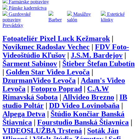
Farmárske potraviny
Pánske kaderníctva
Gazdovské
Masážny
Estetické
potraviny
Barber
salón
klinky
Prevádzky
Fotoateliér Pixel Luck Kežmarok
|
Novikmec Radoslav Vechec
|
FDV Foto-
Videoštúdio Kľušov
|
J.S.M. Bardejov
|
Šarment Sabinov
|
Štieber Štefan Ľubotín
|
Golden Star Video Levoča
|
DzurmanVideo Levoča
|
Adam's Video
Levoča
|
Fotopro Poprad
|
C.A.W
Rimavská Sobota
|
Allvideo Brezno
|
IB
studio Poltár
|
DD Video Lovinobaňa
|
Alpega Detva
|
Štúdio Končiar Banská
Štiavnica
|
Fourstudio Banská Štiavnica
|
VIDEOSLUŽBA Trstená
|
Soták Ján