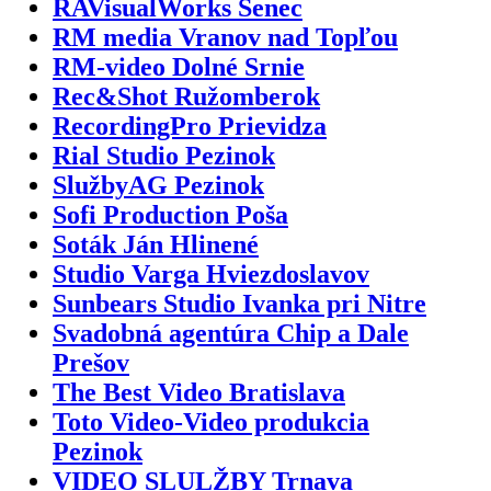
RAVisualWorks Senec
RM media Vranov nad Topľou
RM-video Dolné Srnie
Rec&Shot Ružomberok
RecordingPro Prievidza
Rial Studio Pezinok
SlužbyAG Pezinok
Sofi Production Poša
Soták Ján Hlinené
Studio Varga Hviezdoslavov
Sunbears Studio Ivanka pri Nitre
Svadobná agentúra Chip a Dale
Prešov
The Best Video Bratislava
Toto Video-Video produkcia
Pezinok
VIDEO SLULŽBY Trnava