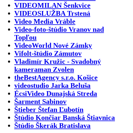
VIDEOMILAN Šenkvice
VIDEOSLUŽBA Trstená
Video Media Vráble
Video-foto-štúdio Vranov nad
Topľou
VideoWorld Nové Zámky
Vifolt-štúdio Zámutov
Vladimír Kružic - Svadobný
kameraman Zvolen
theBestAgency s.r.o. Košice
videostudio Jarka Beluša
ÉcsiVideo Dunajská Streda
Šarment Sabinov
Štieber Štefan Ľubotín
Štúdio Končiar Banská Štiavnica
Štúdio Škerák Bratislava