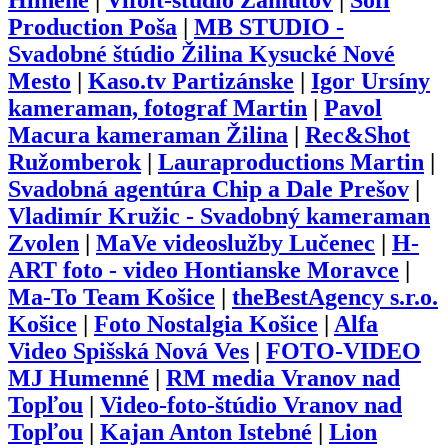
Hlinené
|
Vifolt-štúdio Zámutov
|
Sofi
Production Poša
|
MB STUDIO -
Svadobné štúdio Žilina Kysucké Nové
Mesto
|
Kaso.tv Partizánske
|
Igor Ursíny
kameraman, fotograf Martin
|
Pavol
Macura kameraman Žilina
|
Rec&Shot
Ružomberok
|
Lauraproductions Martin
|
Svadobná agentúra Chip a Dale Prešov
|
Vladimír Kružic - Svadobný kameraman
Zvolen
|
MaVe videoslužby Lučenec
|
H-
ART foto - video Hontianske Moravce
|
Ma-To Team Košice
|
theBestAgency s.r.o.
Košice
|
Foto Nostalgia Košice
|
Alfa
Video Spišská Nová Ves
|
FOTO-VIDEO
MJ Humenné
|
RM media Vranov nad
Topľou
|
Video-foto-štúdio Vranov nad
Topľou
|
Kajan Anton Istebné
|
Lion