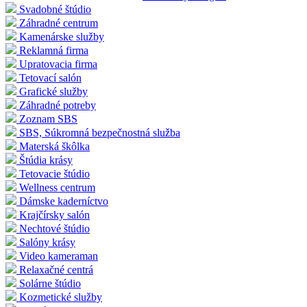
Svadobné štúdio
Záhradné centrum
Kamenárske služby
Reklamná firma
Upratovacia firma
Tetovací salón
Grafické služby
Záhradné potreby
Zoznam SBS
SBS, Súkromná bezpečnostná služba
Materská škôlka
Štúdia krásy
Tetovacie štúdio
Wellness centrum
Dámske kaderníctvo
Krajčírsky salón
Nechtové štúdio
Salóny krásy
Video kameraman
Relaxačné centrá
Solárne štúdio
Kozmetické služby