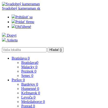
Svadobný kameraman
sk
Prihlásiť sa
Pridať firmu
Obľúbené
Dopyt
Anketa
Hľadať (
)
Bratislava
0
Bratislava
0
Malacky
0
Pezinok
0
Senec
0
Prešov
0
Bardejov
0
Humenné
0
Kežmarok
0
Levoča
0
Medzilaborce
0
Poprad
0